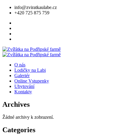
info@zviratkaulabe.cz
+420 725 875 759
O nás
Lodičky na Labi
Galeriér
Online Vstupenky
Ubytování
Kontakty
Archives
Žádné archivy k zobrazení.
Categories