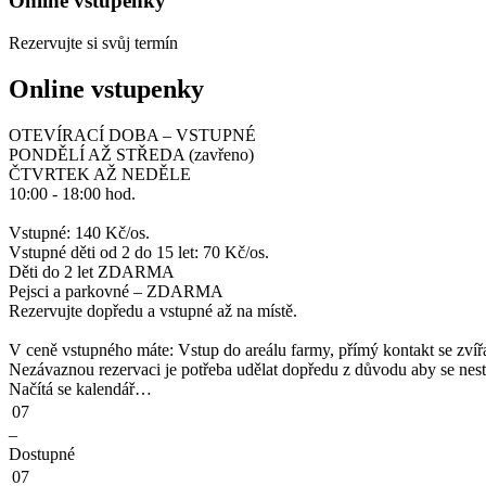
Online vstupenky
Rezervujte si svůj termín
Online vstupenky
OTEVÍRACÍ DOBA – VSTUPNÉ
PONDĚLÍ AŽ STŘEDA (zavřeno)
ČTVRTEK AŽ NEDĚLE
10:00 - 18:00 hod.
Vstupné: 140 Kč/os.
Vstupné děti od 2 do 15 let: 70 Kč/os.
Děti do 2 let ZDARMA
Pejsci a parkovné – ZDARMA
Rezervujte dopředu a vstupné až na místě.
V ceně vstupného máte: Vstup do areálu farmy, přímý kontakt se zvířa
Nezávaznou rezervaci je potřeba udělat dopředu z důvodu aby se nesta
Načítá se kalendář…
07
–
Dostupné
07