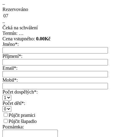
–
Rezervováno
07
–
Čeká na schválení
Termín:
…
Cena vstupného:
0.00
Kč
Jméno*:
Příjmení*:
Email*:
Mobil*:
Počet dospělých*:
Počet dětí*:
Půjčit pramici
Půjčit šlapadlo
Poznámka: